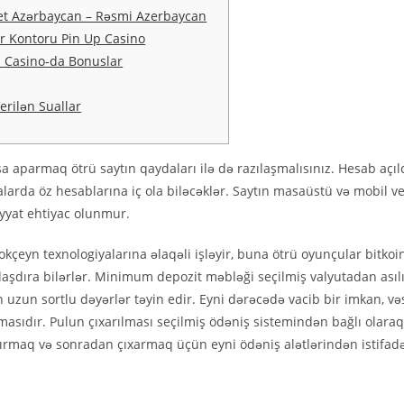
et Azərbaycan – Rəsmi Azerbaycan
 Kontoru Pin Up Casino
p Casino-da Bonuslar
 Verilən Suallar
a aparmaq ötrü saytın qaydaları ilə də razılaşmalısınız. Hesab açıl
larda öz hesablarına iç ola biləcəklər. Saytın masaüstü və mobil v
yyat ehtiyac olunmur.
okçeyn texnologiyalarına əlaqəli işləyir, buna ötrü oyunçular bitkoi
aşdıra bilərlər. Minimum depozit məbləği seçilmiş valyutadan asılı
uzun sortlu dəyərlər təyin edir. Eyni dərəcədə vacib bir imkan, və
lmasıdır. Pulun çıxarılması seçilmiş ödəniş sistemindən bağlı olara
ırmaq və sonradan çıxarmaq üçün eyni ödəniş alətlərindən istifadə