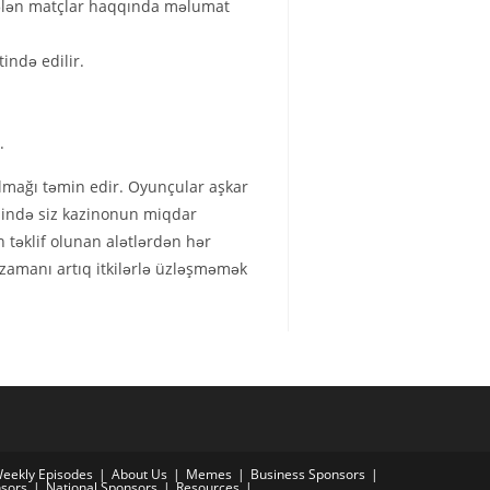
gələn matçlar haqqında məlumat
ində edilir.
.
lmağı təmin edir. Oyunçular aşkar
sində siz kazinonun miqdar
 təklif olunan alətlərdən hər
a zamanı artıq itkilərlə üzləşməmək
eekly Episodes
About Us
Memes
Business Sponsors
nsors
National Sponsors
Resources