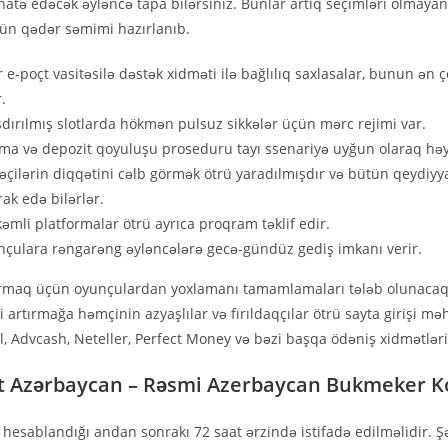
hatə edəcək əyləncə tapa bilərsiniz. Bunlar artıq seçimləri olmayan 
n qədər səmimi hazırlanıb.
ər e-poçt vasitəsilə dəstək xidməti ilə bağlılıq saxlasalar, bunun ən 
.
aşdırılmış slotlarda hökmən pulsuz sikkələr üçün mərc rejimi var.
a və depozit qoyuluşu proseduru tayı ssenariyə uyğun olaraq həyat
dəçilərin diqqətini cəlb görmək ötrü yaradılmışdır və bütün qeydiyya
rak edə bilərlər.
əmli platformalar ötrü ayrıca proqram təklif edir.
nçulara rəngarəng əyləncələrə gecə-gündüz gediş imkanı verir.
rmaq üçün oyunçulardan yoxlamanı tamamlamaları tələb olunacaq.
ni artırmağa həmçinin azyaşlılar və fırıldaqçılar ötrü sayta girişi 
l, Advcash, Neteller, Perfect Money və bəzi başqa ödəniş xidmətləri
t Azərbaycan – Rəsmi Azerbaycan Bukmeker K
 hesablandığı andan sonrakı 72 saat ərzində istifadə edilməlidir. Ş