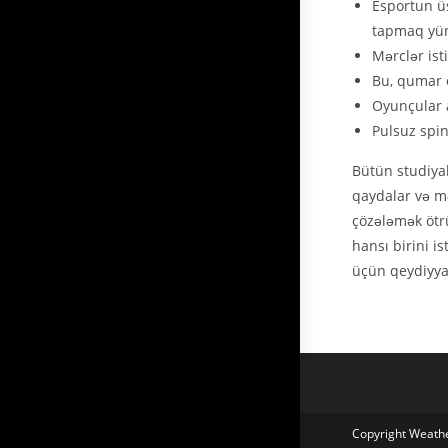
Esportun ü
tapmaq yün
Mərclər ist
Bu, qumar o
Oyunçular a
Pulsuz spin
Bütün studiya
qaydalar və m
çözələmək ötrü
hansı birini i
üçün qeydiyya
Copyright Weathe