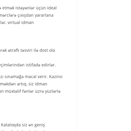
ə etmək istəyənlər üçün ideal
mərclərə çıxışdan yararlana
clər, virtual idman
 ətraflı təsviri ilə dost ola
çimlərindən istifadə edirlər.
zı sınamağa macal verir. Kazino
tməkdən artıq, siz idman
ün müxtəlif fənlər üzrə yüzlərlə
. Kataloqda siz ən geniş