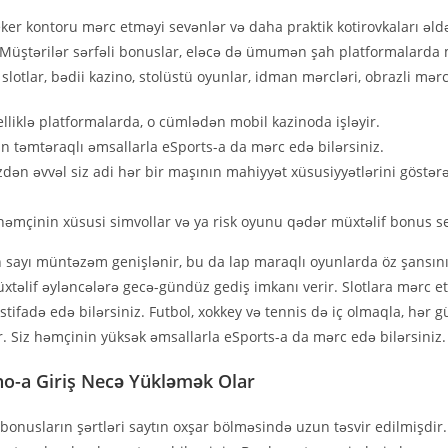
er kontoru mərc etməyi sevənlər və daha praktik kotirovkaları əld
 Müştərilər sərfəli bonuslar, eləcə də ümumən şah platformalarda 
o slotlar, bədii kazino, stolüstü oyunlar, idman mərcləri, obrazli mər
lliklə platformalarda, o cümlədən mobil kazinoda işləyir.
n təmtəraqlı əmsallarla eSports-a da mərc edə bilərsiniz.
ən əvvəl siz adi hər bir maşının mahiyyət xüsusiyyətlərini göstərərək
həmçinin xüsusi simvollar və ya risk oyunu qədər müxtəlif bonus se
n sayı müntəzəm genişlənir, bu da lap maraqlı oyunlarda öz şansını
xtəlif əyləncələrə gecə-gündüz gediş imkanı verir. Slotlara mərc e
tifadə edə bilərsiniz. Futbol, xokkey və tennis də iç olmaqla, hər g
r. Siz həmçinin yüksək əmsallarla eSports-a da mərc edə bilərsiniz.
no-a Giriş Necə Yükləmək Olar
 bonusların şərtləri saytın oxşar bölməsində uzun təsvir edilmişdir