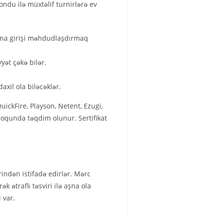
du ilə müxtəlif turnirlərə ev
 ona girişi məhdudlaşdırmaq
yət çəkə bilər.
xil ola biləcəklər.
ickFire, Playson, Netent, Ezugi,
aloqunda təqdim olunur. Sertifikat
indən istifadə edirlər. Mərc
 ətraflı təsviri ilə aşna ola
 var.