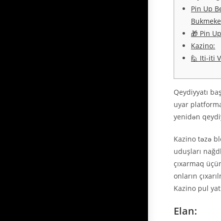
Pin Up B
Bukmeker
🎁 Pin U
Kazino:
🙋 Iti-iti
Qeydiyyatı baş
uyar platforma
yenidən qeydi
Kazino təzə bl
uduşları nağdl
çıxarmaq üçün 
onların çıxarı
Kazino pul yat
Elan: