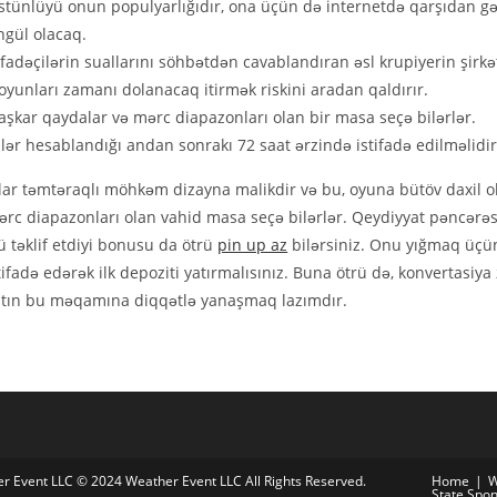
stünlüyü onun populyarlığıdır, ona üçün də internetdə qarşıdan 
gül olacaq.
ifadəçilərin suallarını söhbətdən cavablandıran əsl krupiyerin şirkət
yunları zamanı dolanacaq itirmək riskini aradan qaldırır.
şkar qaydalar və mərc diapazonları olan bir masa seçə bilərlər.
lər hesablandığı andan sonrakı 72 saat ərzində istifadə edilməlidir
lar təmtəraqlı möhkəm dizayna malikdir və bu, oyuna bütöv daxil o
ərc diapazonları olan vahid masa seçə bilərlər. Qeydiyyat pəncərə
 təklif etdiyi bonusu da ötrü
pin up az
bilərsiniz. Onu yığmaq üçün
stifadə edərək ilk depoziti yatırmalısınız. Buna ötrü də, konvertasiy
tın bu məqamına diqqətlə yanaşmaq lazımdır.
r Event LLC © 2024 Weather Event LLC All Rights Reserved.
Home
W
State Spo