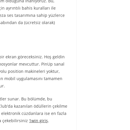
am olduğuna inanıyoruz. Bu,
ayrıntılı bahis kuralları ile
pieza ses tasarımına sahip yüzlerce
abından da (ücretsiz olarak)
bir ekran göreceksiniz. Hoş geldin
omosyonlar mevcuttur. PinUp sanal
lu position makineleri yoktur,
onun mobil uygulamasını tamamen
ur.
metler sunar. Bu bölümde, bu
Club’da kazanılan ödüllerin çekilme
 elektronik cüzdanlara ise en fazla
a çekebilirsiniz
1win giriş
.