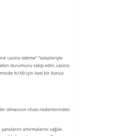
ine casino ödeme” “talepleriyle
alebin durumunu takip edin, casino
leminde %100 için özel bir bonus
ler olmasının choix nedenlerinden
şanslarını artırmalarını sağlar.