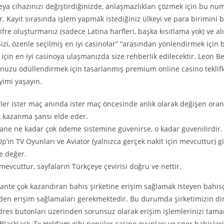
veya cihazınızı değiştirdiğinizde, anlaşmazlıkları çözmek için bu num
r. Kayıt sırasında işlem yapmak istediğiniz ülkeyi ve para birimini b
şifre oluşturmanız (sadece Latina harfleri, başka kısıtlama yok) ve 
Sizi, özenle seçilmiş en iyi casinolar” “arasından yönlendirmek içi
 için en iyi casinoya ulaşmanızda size rehberlik edilecektir. Leon 
nuzu ödüllendirmek için tasarlanmış premium online casino teklifle
yimi yaşayın.
ler ister maç anında ister maç öncesinde anlık olarak değişen oran
k kazanma şansı elde eder.
ane ne kadar çok ödeme sistemine güvenirse, o kadar güvenilirdir.
Up’ın TV Oyunları ve Aviator (yalnızca gerçek nakit için mevcuttur) 
e değer.
 mevcuttur, sayfaların Türkçeye çevirisi doğru ve nettir.
ante çok kazandıran bahis şirketine erişim sağlamak isteyen bahisçil
inden erişim sağlamaları gerekmektedir. Bu durumda şirketimizin 
adres butonları üzerinden sorunsuz olarak erişim işlemlerinizi tamaml
 Blackjack, Tx Hold’em gibi popüler casino oyunları ve spor bahisler