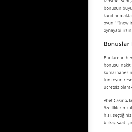
Mostbet yeni 
bonusun büyükl
kanıtlanmaktad
oyun.” “[newli
oynayabilirsin
Bonuslar
Bunlardan herh
bonusu, nakit 
kumarhanesini
tüm oyun resm
ücretsiz olara
Vbet Casino, k
özelliklerin k
hızı, seçtiğin
birkaç saat iç