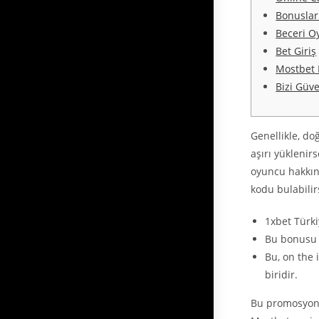
Bonuslar 
Beceri O
Bet Giriş
Mostbet 
Bizi Güv
Genellikle, do
aşırı yükleni
oyuncu hakkınd
kodu bulabilir
1xbet Türki
Bu bonusu e
Bu, on the
biridir.
Bu promosyonla