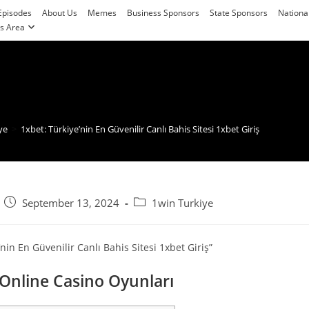
Episodes
About Us
Memes
Business Sponsors
State Sponsors
Nationa
s Area
ye
>
1xbet: Türkiye’nin En Güvenilir Canlı Bahis Sitesi 1xbet Giriş
Post
Post
September 13, 2024
1win Turkiye
published:
category:
’nin En Güvenilir Canlı Bahis Sitesi 1xbet Giriş”
 Online Casino Oyunları