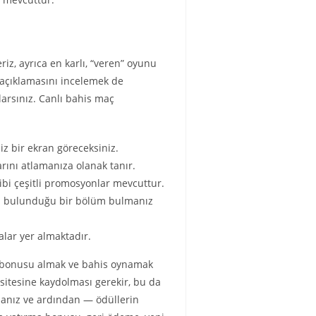
iz, ayrıca en karlı, “veren” oyunu
 açıklamasını incelemek de
rsınız. Canlı bahis maç
iz bir ekran göreceksiniz.
rını atlamanıza olanak tanır.
ibi çeşitli promosyonlar mevcuttur.
in bulunduğu bir bölüm bulmanız
lar yer almaktadır.
 bonusu almak ve bahis oynamak
sitesine kaydolması gerekir, bu da
çmanız ve ardından — ödüllerin