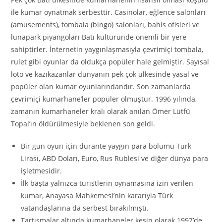
ile kumar oynatmak serbesttir. Casinolar, eğlence salonları
(amusements), tombala (bingo) salonları, bahis ofisleri ve
lunapark piyangoları Batı kültüründe önemli bir yere
sahiptirler. İnternetin yaygınlaşmasıyla çevrimiçi tombala,
rulet gibi oyunlar da oldukça popüler hale gelmiştir. Sayısal
loto ve kazıkazanlar dünyanın pek çok ülkesinde yasal ve
popüler olan kumar oyunlarındandır. Son zamanlarda
çevrimiçi kumarhane’ler popüler olmuştur. 1996 yılında,
zamanın kumarhaneler kralı olarak anılan Ömer Lütfü
Topal’ın öldürülmesiyle beklenen son geldi.
Bir gün oyun için durante yaygın para bölümü Türk
Lirası, ABD Doları, Euro, Rus Rublesi ve diğer dünya para
işletmesidir.
İlk başta yalnızca turistlerin oynamasına izin verilen
kumar, Anayasa Mahkemesi’nin kararıyla Türk
vatandaşlarına da serbest bırakılmıştı.
Tartışmalar altında kumarhaneler kesin olarak 1997’de