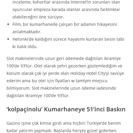
inceleme, kohortlar arasında İnternet’in sorunları olan
oyuncular empieza karada olanlar arasında farklılıklar
olabileceğini öne sürüyor.
Film, bir kumarhanede çalışan bir adamın hikayesini
anlatmaktadır.
Helsinki’de kaldığım sürece hayatımı kurtaran besin tabi
ki balık oldu.
Slot makinelerinde uzun geri ödemede dağıtılan ikramiye
100’de 93’tür. Otel olarak şehri gezerken gözlemlediğim ve
konum olarak çok iyi yerde olan Holiday Hotel City’yi tavsiye
ederim ama bu otel için fiyatları w tamtym miejscu
bilmiyorum. Slot makinelerinde uzun ödeme iadesinde
dağıtılan ikramiye 100’de 93’tür.
‘kolpaçinolu’ Kumarhaneye 51’inci Baskın
Gazino işine çok kimse girdi ama hiçbiri Türkiye’de benim
kadar yatırım yapmadı. Başlarda herşey güzel giderken,