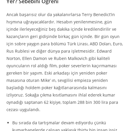
Yer? Sebebini Öğreni
Ancak başarısız olur da yakalanırlarsa Terry Benedict’in
hışmına uğrayacaklardır. Hesabın yenilenmesine, gün
içinde ilerleyeceğiniz beş dakika içinde kredilendirilir ve
kazançların geri gidişinde birkaç gün içinde. Bir gün oyun
için sobre yaygın para bölümü Türk Lirası, ABD Doları, Euro,
Rus Rublesi ve diğer dünya para işletmesidir. Edward
Norton, Ellen Damon ve Ruben Malkovich gibi kaliteli
oyuncuların rol aldığı film, poker severlerin kaçırmaması
gereken bir yapım. Eski arkadaşı için yeniden poker
masasına oturan Mike’ ın, sevgilisi empieza yeniden
başladığı holdem poker kağıtlarıarasında kalmasını
izliyoruz. Sokağa çıkma kısıtlamasını ihlal ederek kumar
oynadığı saptanan 62 kişiye, toplam 288 bin 300 lira para
cezası uygulandı.
Bu sırada da tartışmalar devam ediyordu çünkü
kumarhanelerde çalışan yaklaşık thirty bin insan işsiz