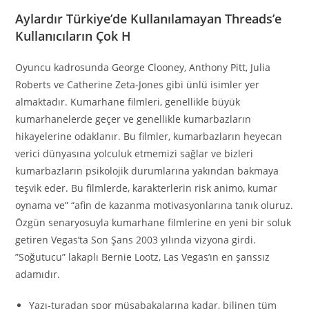
Aylardır Türkiye’de Kullanılamayan Threads’e
Kullanıcıların Çok H
Oyuncu kadrosunda George Clooney, Anthony Pitt, Julia
Roberts ve Catherine Zeta-Jones gibi ünlü isimler yer
almaktadır. Kumarhane filmleri, genellikle büyük
kumarhanelerde geçer ve genellikle kumarbazların
hikayelerine odaklanır. Bu filmler, kumarbazların heyecan
verici dünyasına yolculuk etmemizi sağlar ve bizleri
kumarbazların psikolojik durumlarına yakından bakmaya
teşvik eder. Bu filmlerde, karakterlerin risk animo, kumar
oynama ve” “afin de kazanma motivasyonlarına tanık oluruz.
Özgün senaryosuyla kumarhane filmlerine en yeni bir soluk
getiren Vegas’ta Son Şans 2003 yılında vizyona girdi.
”Soğutucu” lakaplı Bernie Lootz, Las Vegas’ın en şanssız
adamıdır.
Yazı-turadan spor müsabakalarına kadar, bilinen tüm