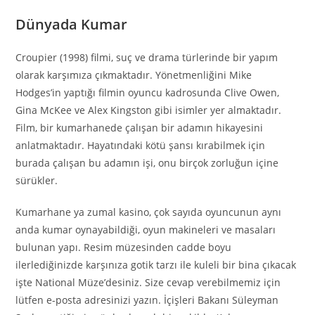
Dünyada Kumar
Croupier (1998) filmi, suç ve drama türlerinde bir yapım
olarak karşımıza çıkmaktadır. Yönetmenliğini Mike
Hodges’in yaptığı filmin oyuncu kadrosunda Clive Owen,
Gina McKee ve Alex Kingston gibi isimler yer almaktadır.
Film, bir kumarhanede çalışan bir adamın hikayesini
anlatmaktadır. Hayatındaki kötü şansı kırabilmek için
burada çalışan bu adamın işi, onu birçok zorluğun içine
sürükler.
Kumarhane ya zumal kasino, çok sayıda oyuncunun aynı
anda kumar oynayabildiği, oyun makineleri ve masaları
bulunan yapı. Resim müzesinden cadde boyu
ilerlediğinizde karşınıza gotik tarzı ile kuleli bir bina çıkacak
işte National Müze’desiniz. Size cevap verebilmemiz için
lütfen e-posta adresinizi yazın. İçişleri Bakanı Süleyman