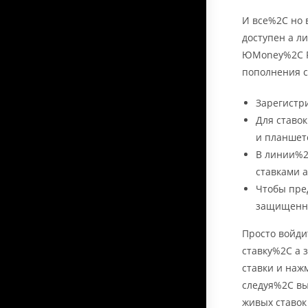
И все%2C но 
доступен а л
ЮMoney%2C Pi
пополнения с
Зарегистри
Для ставок
и планшето
В линии%2
ставками а
Чтобы пре
защищенно
Просто войди
ставку%2C а 
ставки и нажм
следуя%2C вы
живых ставок