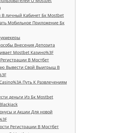
Пользователей О Mostbet
)
и В личный Кабинет Бк Mostbet
чать Мобильное Приложение Бк
Букмекеры
пособы Внесения Депозита
ивает Mostbet Казино%3F
 Регистрации В Мостбет
наю Вывести Свой Выигрыш В
%3F
 Casino%3A Путь К Развлечениям
сти деньги Из Бк Mostbet
Blackjack
Бонусы и Акции Для новой
%3F
ости Регистрации В Мостбет