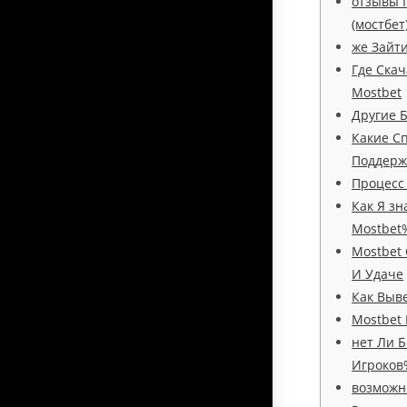
отзывы 
(мостбет
же Зайт
Где Ска
Mostbet
Другие 
Какие С
Поддерж
Процесс
Как Я з
Mostbet
Mostbet
И Удаче
Как Выве
Mostbet 
нет Ли 
Игроков
возможн