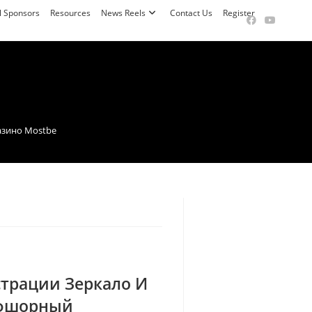
l Sponsors
Resources
News Reels
Contact Us
Register
азино Mostbe
страции Зеркало И
ффшорный