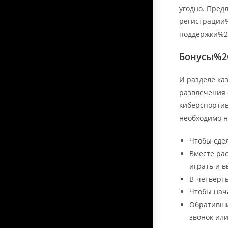
угодно. Пред
регистрации%
поддержки%2
Бонусы%2
И разделе ка
развлечения 
киберспортив
необходимо н
Чтобы сдел
Вместе ра
играть и 
В-четверт
Чтобы нача
Обративши
звонок ил