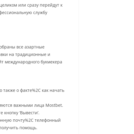
целиком или сразу перейдут к
офессиональную службу
 собраны все азартные
авки на традиционные и
айт международного букмекера
о также о факте%2C как начать
ляются важными лица Mostbet.
 кнопку ‘Вывести’.
ронную почту%2C телефонный
 получить помощь.