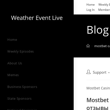
Skip
Home
Weekly 
to
Log In
Member
content
Weather Event Live
Blog
Home
>
mostbet o
Weekly Episodes
About Us
Post
Support
Memes
author:
Business Sponsors
Mostbet Casi
Mostbet
State Sponsors
отзывы