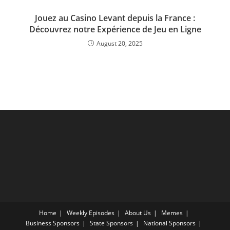
Jouez au Casino Levant depuis la France :
Découvrez notre Expérience de Jeu en Ligne
August 20, 2025
Home
Weekly Episodes
About Us
Memes
Business Sponsors
State Sponsors
National Sponsors