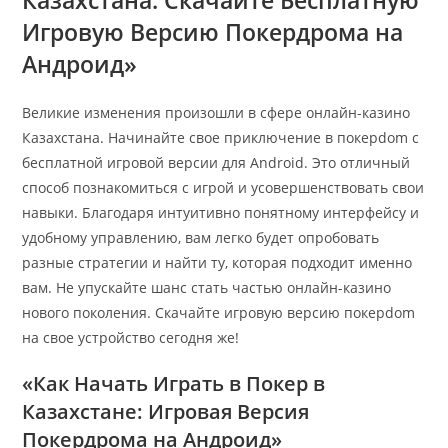
Казахстана: Скачайте Бесплатную
Игровую Версию Покердрома на
Андроид»
Великие изменения произошли в сфере онлайн-казино
Казахстана. Начинайте свое приключение в покерdom с
бесплатной игровой версии для Android. Это отличный
способ познакомиться с игрой и усовершенствовать свои
навыки. Благодаря интуитивно понятному интерфейсу и
удобному управлению, вам легко будет опробовать
разные стратегии и найти ту, которая подходит именно
вам. Не упускайте шанс стать частью онлайн-казино
нового поколения. Скачайте игровую версию покерdom
на свое устройство сегодня же!
«Как Начать Играть в Покер в
Казахстане: Игровая Версия
Покердрома на Андроид»