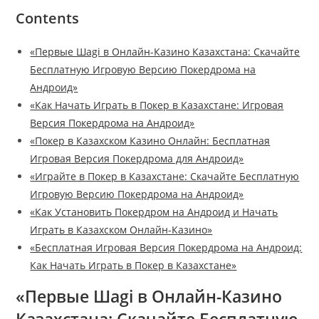
Contents
«Первые Шagi в Онлайн-Казино Казахстана: Скачайте
Бесплатную Игровую Версию Покердрома на
Андроид»
«Как Начать Играть в Покер в Казахстане: Игровая
Версия Покердрома на Андроид»
«Покер в Казахском Казино Онлайн: Бесплатная
Игровая Версия Покердрома для Андроид»
«Играйте в Покер в Казахстане: Скачайте Бесплатную
Игровую Версию Покердрома на Андроид»
«Как Установить Покердром на Андроид и Начать
Играть в Казахском Онлайн-Казино»
«Бесплатная Игровая Версия Покердрома на Андроид:
Как Начать Играть в Покер в Казахстане»
«Первые Шagi в Онлайн-Казино