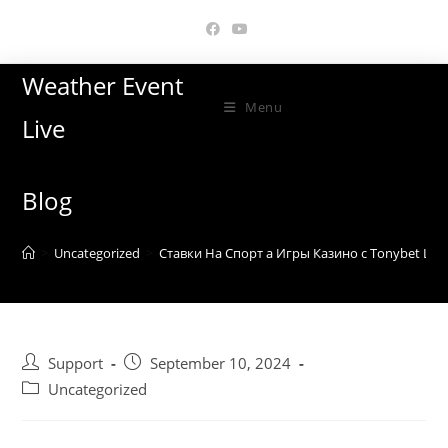
Skip
to
content
Weather Event
Menu
Live
Blog
>
Uncategorized
>
Ставки На Спорт а Игры Казино с Tonybet L
Post
Post
Support
September 10, 2024
author:
published:
Post
Uncategorized
category: