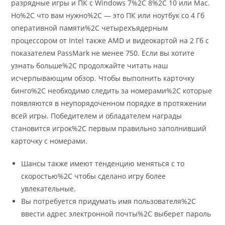
разрядные игры и ПК с Windows 7%2C 8%2C 10 или Mac.
Но%2C что вам нужно%2C — это ПК или ноутбук со 4 Гб
оперативной памяти%2C четырехъядерным
процессором от Intel также AMD и видеокартой на 2 Гб с
показателем PassMark не менее 750. Если вы хотите
узнать больше%2C продолжайте читать наш
исчерпывающим обзор. Чтобы выполнить карточку
бинго%2C необходимо следить за номерами%2C которые
появляются в неупорядоченном порядке в протяжении
всей игры. Победителем и обладателем награды
становится игрок%2C первым правильно заполнивший
карточку с номерами.
Шансы также имеют тенденцию меняться с то
скоростью%2C чтобы сделано игру более
увлекательные.
Вы потребуется придумать имя пользователя%2C
ввести адрес электронной почты%2C выберет пароль