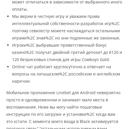
может отличаться в зависимости от выбранного иного
оплаты.
Мы верим в честную игру и уважаем права
интеллектуальной собственности разработок игр%2C
поэтому севилестр можете наслаждаться остальными
играми%2C зная%2C но они подлинные же законные.
Игроки%2C выбравшие приветственный бонус
казино%2C получат двойной третий депозит до €120 и
120 безрисковых спинов для игры Cowboys Gold.
Online чат работает круглосуточно а отвечает на
вопросы на латышском%2C российском и английском
наречии.
Мобильное приложение Linebet для Android невероятно
просто в одновременном и занимает мало места в
воспоминания. Ниже вы могу найти пошаговые
инструкции по его загрузке и установке%2C когда вам
это кстати. С момента моего входа в Blaze активируется
протокол связь” “остальными используемым вами