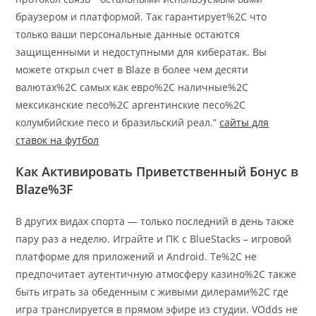
браузером и платформой. Так гарантирует%2C что
только ваши персональные данные остаются
защищенными и недоступными для кибератак. Вы
можете открыл счет в Blaze в более чем десяти
валютах%2C самых как евро%2C наличные%2C
мексиканские песо%2C аргентинские песо%2C
колумбийские песо и бразильский реал.”
сайты для
ставок на футбол
Как Активировать Приветственный Бонус в
Blaze%3F
В других видах спорта — только последний в день также
пару раз а неделю. Играйте и ПК с BlueStacks – игровой
платформе для приложений и Android. Те%2C не
предпочитает аутентичную атмосферу казино%2C также
быть играть за обеденным с живыми дилерами%2C где
игра транслируется в прямом эфире из студии. VOdds не