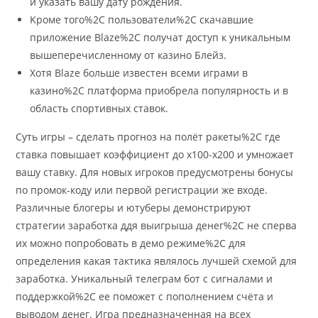
и указать вашу дату рождения.
Kроме того%2C пользователи%2C скачавшие
приложение Blaze%2C получат доступ к уникальным
вышеперечисленному от казино Блейз.
Хотя Blaze больше известен всеми играми в
казино%2C платформа приобрела популярность и в
область спортивных ставок.
Суть игры – сделать прогноз на полёт ракеты%2C где
ставка повышает коэффициент до x100-x200 и умножает
вашу ставку. Для новых игроков предусмотрены бонусы
по промок-коду или первой регистрации же входе.
Различные блогеры и ютуберы демонстрируют
стратегии заработка ддя выигрыша денег%2C не сперва
их можно попробовать в демо режиме%2C для
определения какая тактика являлось лучшей схемой для
заработка. Уникальный телеграм бот с сигналами и
поддержкой%2C ее поможет с пополнением счёта и
выводом денег. Игра предназначенная на всех