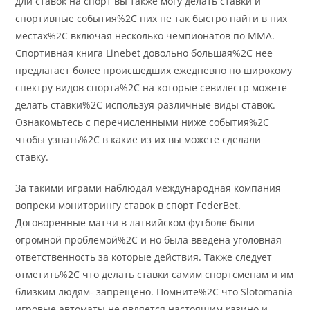
дли ставок на спорт вы также могу делать ставки и
спортивные события%2C них не так быстро найти в них
местах%2C включая несколько чемпионатов по ММА.
Спортивная книга Linebet довольно большая%2C нее
предлагает более происшедших ежедневно по широкому
спектру видов спорта%2C на которые севилестр можете
делать ставки%2C используя различные виды ставок.
Ознакомьтесь с перечисленными ниже события%2C
чтобы узнать%2C в какие из их вы можете сделали
ставку.
За такими играми наблюдал международная компания
вопреки мониторингу ставок в спорт FederBet.
Договоренные матчи в латвийском футболе были
огромной проблемой%2C и но была введена уголовная
ответственность за которые действия. Также следует
отметить%2C что делать ставки самим спортсменам и им
близким людям- запрещено. Помните%2C что Slotomania
игровые автоматы не является настоящим казино и