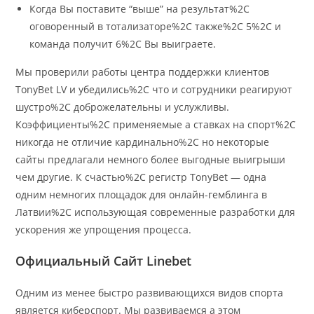
Когда Вы поставите “выше” на результат%2C
оговоренный в тотализаторе%2C также%2C 5%2C и
команда получит 6%2C Вы выиграете.
Мы проверили работы центра поддержки клиентов
TonyBet LV и убедились%2C что и сотрудники реагируют
шустро%2C доброжелательны и услужливы.
Коэффициенты%2C применяемые а ставках на спорт%2C
никогда не отличие кардинально%2C но некоторые
сайты предлагали немного более выгодные выигрыши
чем другие. К счастью%2C регистр TonyBet — одна
одним немногих площадок для онлайн-гемблинга в
Латвии%2C использующая современные разработки для
ускорения же упрощения процесса.
Официальный Сайт Linebet
Одним из менее быстро развивающихся видов спорта
является киберспорт. Мы развиваемся а этом