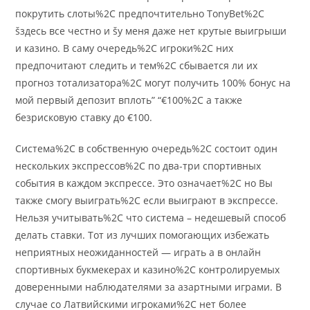
покрутить слоты%2C предпочтительно TonyBet%2C
šздесь все честно и šу меня даже нет крутые выигрыши
и казино. В саму очередь%2C игроки%2C них
предпочитают следить и тем%2C сбывается ли их
прогноз тотализатора%2C могут получить 100% бонус на
мой первый депозит вплоть” “€100%2C а также
безрисковую ставку до €100.
Система%2C в собственную очередь%2C состоит один
нескольких экспрессов%2C по два-три спортивных
события в каждом экспрессе. Это означает%2C но Вы
также смогу выиграть%2C если выиграют в экспрессе.
Нельзя учитывать%2C что система – недешевый способ
делать ставки. Тот из лучших помогающих избежать
неприятных неожиданностей — играть а в онлайн
спортивных букмекерах и казино%2C контролируемых
доверенными наблюдателями за азартными играми. В
случае со Латвийскими игроками%2C нет более