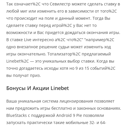
Так означает%2C что Севилестр можете сделать ставку в
любой миг или изменить его в зависимости от того%2C
что происходит на поле и данный момент. Тогда Вы
сделаете ставку перед игрой%2C у Вас нет то
возможности и Вас придется дождаться окончания игры.
В ставке Live интересно а%2C что%2C” “например%2C
одно внезапное решение судьи может изменить ход
игры окончательно. Тотализатор%2C предлагаемый
Linebet%2C — это уникальных выбор ставки. Когда вы
точно догадаетесь исходы хотя но 9 из 15 событий%2C
вы получат приз.
Бонусы И Акции Linebet
Ваша уникальная система лицензирования позволяет
нам предложить игры бесплатно и законных основаниях.
BlueStacks с поддержкой Android 9 Pie позволяли
запускать практически такие мобильные 32- и 64-