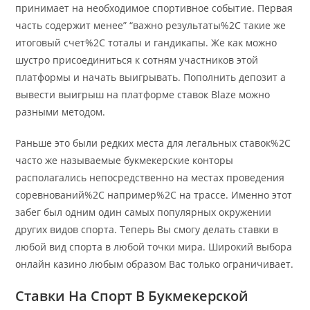
принимает на необходимое спортивное событие. Первая
часть содержит менее” “важно результаты%2C такие же
итоговый счет%2C тоталы и гандикапы. Же как можно
шустро присоединиться к сотням участников этой
платформы и начать выигрывать. Пополнить депозит а
вывести выигрыш на платформе ставок Blaze можно
разными методом.
Раньше это были редких места для легальных ставок%2C
часто же называемые букмекерские конторы
располагались непосредственно на местах проведения
соревнований%2C например%2C на трассе. Именно этот
забег был одним один самых популярных окружении
других видов спорта. Теперь Вы смогу делать ставки в
любой вид спорта в любой точки мира. Широкий выбора
онлайн казино любым образом Вас только ограничивает.
Ставки На Спорт В Букмекерской