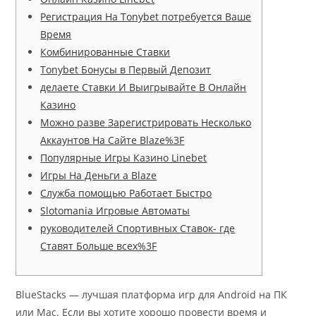
Регистрация На Tonybet потребуется Ваше
Время
Комбинированные Ставки
Tonybet Бонусы в Первый Депозит
делаете Ставки И Выигрывайте В Онлайн
Казино
Можно разве Зарегистрировать Несколько
Аккаунтов На Сайте Blaze%3F
Популярные Игры Казино Linebet
Игры На Деньги а Blaze
Служба помощью Работает Быстро
Slotomania Игровые Автоматы
руководителей Спортивных Ставок- где
Ставят Больше всех%3F
BlueStacks — лучшая платформа игр для Android на ПК
или Mac. Если вы хотите хорошо провести время и