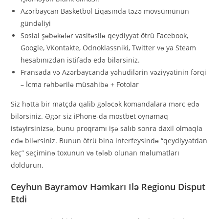
Azərbaycan Basketbol Liqasında təzə mövsümünün
gündəliyi
Sosial şəbəkələr vasitəsilə qeydiyyat ötrü Facebook,
Google, VKontakte, Odnoklassniki, Twitter və ya Steam
hesabınızdan istifadə edə bilərsiniz.
Fransada və Azərbaycanda yəhudilərin vəziyyətinin fərqi
– İcma rəhbərilə müsahibə + Fotolar
Siz hətta bir matçda qalib gələcək komandalara mərc edə
bilərsiniz. Əgər siz iPhone-da mostbet oynamaq
istəyirsinizsə, bunu proqramı işə salıb sonra daxil olmaqla
edə bilərsiniz. Bunun ötrü bina interfeysində “qeydiyyatdan
keç” seçiminə toxunun və tələb olunan məlumatları
doldurun.
Ceyhun Bayramov Həmkarı Ilə Regionu Disput
Etdi