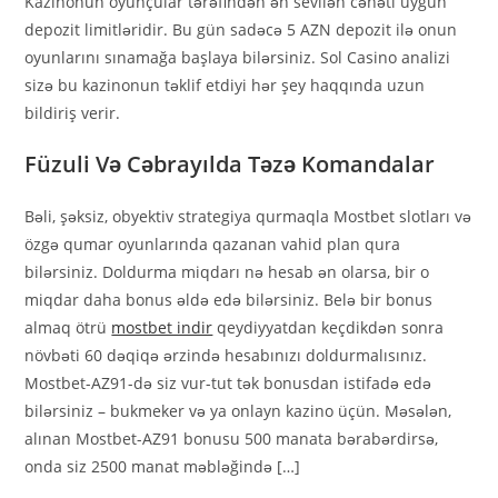
Kazinonun oyunçular tərəfindən ən sevilən cəhəti uyğun
depozit limitləridir. Bu gün sadəcə 5 AZN depozit ilə onun
oyunlarını sınamağa başlaya bilərsiniz. Sol Casino analizi
sizə bu kazinonun təklif etdiyi hər şey haqqında uzun
bildiriş verir.
Füzuli Və Cəbrayılda Təzə Komandalar
Bəli, şəksiz, obyektiv strategiya qurmaqla Mostbet slotları və
özgə qumar oyunlarında qazanan vahid plan qura
bilərsiniz. Doldurma miqdarı nə hesab ən olarsa, bir o
miqdar daha bonus əldə edə bilərsiniz. Belə bir bonus
almaq ötrü
mostbet indir
qeydiyyatdan keçdikdən sonra
növbəti 60 dəqiqə ərzində hesabınızı doldurmalısınız.
Mostbet-AZ91-də siz vur-tut tək bonusdan istifadə edə
bilərsiniz – bukmeker və ya onlayn kazino üçün. Məsələn,
alınan Mostbet-AZ91 bonusu 500 manata bərabərdirsə,
onda siz 2500 manat məbləğində […]