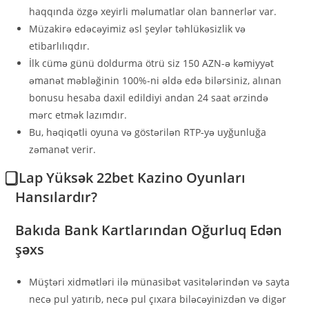
haqqında özgə xeyirli məlumatlar olan bannerlər var.
Müzakirə edəcəyimiz əsl şeylər təhlükəsizlik və
etibarlılıqdır.
İlk cümə günü doldurma ötrü siz 150 AZN-ə kəmiyyət
əmanət məbləğinin 100%-ni əldə edə bilərsiniz, alınan
bonusu hesaba daxil edildiyi andan 24 saat ərzində
mərc etmək lazımdır.
Bu, həqiqətli oyuna və göstərilən RTP-yə uyğunluğa
zəmanət verir.
⃣ Lap Yüksək 22bet Kazino Oyunları
Hansılardır?
Bakıda Bank Kartlarından Oğurluq Edən
şəxs
Müştəri xidmətləri ilə münasibət vasitələrindən və sayta
necə pul yatırıb, necə pul çıxara biləcəyinizdən və digər