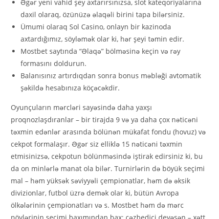
Əgər yeni vahid şey axtarırsınızsa, slot kateqoriyalarına
daxil olaraq, özünüzə əlaqəli birini tapa bilərsiniz.
Ümumi olaraq Sol Casino, onlayn bir kazinoda
axtardığımız, söyləmək olar ki, hər şeyi təmin edir.
Mostbet saytında “Əlaqə” bölməsinə keçin və rəy
formasını doldurun.
Balanısınız artırdıqdan sonra bonus məbləği avtomatik
şəkildə hesabınıza köçəcəkdir.
Oyunçuların mərcləri sayəsində daha yaxşı
proqnozlaşdıranlar – bir tirajda 9 və ya daha çox nəticəni
təxmin edənlər arasında bölünən mükafat fondu (hovuz) və
cekpot formalaşır. Əgər siz elliklə 15 nəticəni təxmin
etmisinizsə, cekpotun bölünməsində iştirak edirsiniz ki, bu
da on minlərlə manat ola bilər. Turnirlərin də böyük seçimi
mal – həm yüksək səviyyəli çempionatlar, həm də əksik
divizionlar, futbol üzrə demək olar ki, bütün Avropa
ölkələrinin çempionatları və s. Mostbet həm də mərc
növlərinin seçimi baxımından bax: cəzbedici deyəsən – xətt