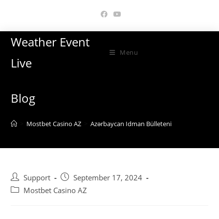
Skip
to
content
Weather Event
Menu
Live
Blog
>
Mostbet Casino AZ
>
Azərbaycan Idman Bülleteni
Post
Post
Support
September 17, 2024
author:
published:
Post
Mostbet Casino AZ
category: